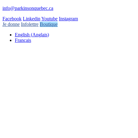
info@parkinsonquebec.ca
Facebook
Linkedin
Youtube
Instagram
Je donne
Infolettre
Boutique
English
(
Anglais
)
Français
Soutenir la cause
Grâce à vos dons
, Parkinson Québec peut
poursuivre sa mission et continuer à améliorer la
qualité vie de milliers de personnes.