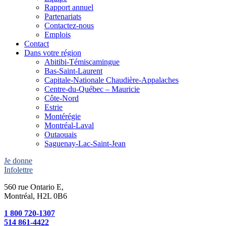
Rapport annuel
Partenariats
Contactez-nous
Emplois
Contact
Dans votre région
Abitibi-Témiscamingue
Bas-Saint-Laurent
Capitale-Nationale Chaudière-Appalaches
Centre-du-Québec – Mauricie
Côte-Nord
Estrie
Montérégie
Montréal-Laval
Outaouais
Saguenay-Lac-Saint-Jean
Je donne
Infolettre
560 rue Ontario E,
Montréal, H2L 0B6
1 800 720-1307
514 861-4422