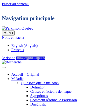
Passer au contenu
Navigation principale
MENU
Nous contacter
English
(
Anglais
)
Français
Je donne
Campagne majeure
Accueil – Original
Maladie
Qu’est-ce que la maladie?
Définition
Causes et facteurs de risque
Symptômes
Comment résonne le Parkinson
Diagnostic