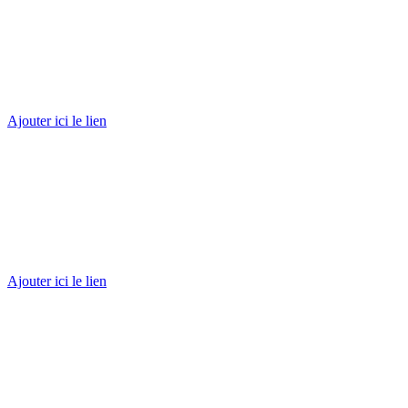
Don
Mensuel
Ajouter ici le lien
Don
planifié
Ajouter ici le lien
Don
à la mémoire
d’un être cher