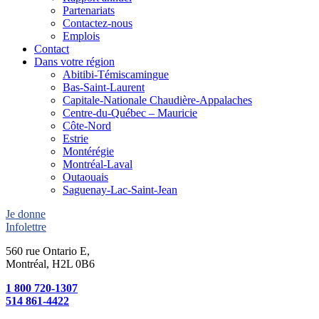
Partenariats
Contactez-nous
Emplois
Contact
Dans votre région
Abitibi-Témiscamingue
Bas-Saint-Laurent
Capitale-Nationale Chaudière-Appalaches
Centre-du-Québec – Mauricie
Côte-Nord
Estrie
Montérégie
Montréal-Laval
Outaouais
Saguenay-Lac-Saint-Jean
Je donne
Infolettre
560 rue Ontario E,
Montréal, H2L 0B6
1 800 720-1307
514 861-4422