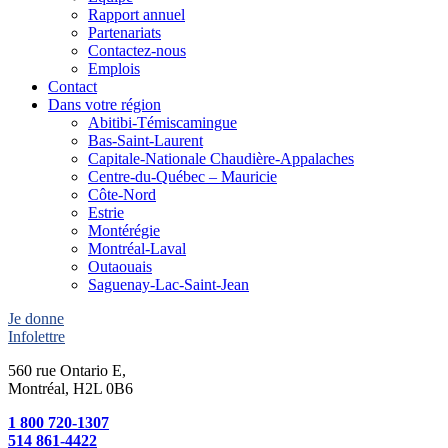
Rapport annuel
Partenariats
Contactez-nous
Emplois
Contact
Dans votre région
Abitibi-Témiscamingue
Bas-Saint-Laurent
Capitale-Nationale Chaudière-Appalaches
Centre-du-Québec – Mauricie
Côte-Nord
Estrie
Montérégie
Montréal-Laval
Outaouais
Saguenay-Lac-Saint-Jean
Je donne
Infolettre
560 rue Ontario E,
Montréal, H2L 0B6
1 800 720-1307
514 861-4422