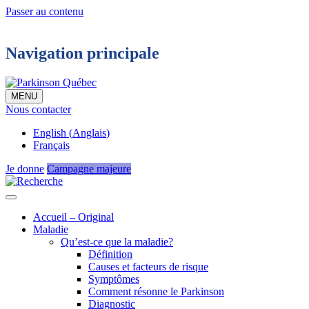
Passer au contenu
Navigation principale
MENU
Nous contacter
English
(
Anglais
)
Français
Je donne
Campagne majeure
Accueil – Original
Maladie
Qu’est-ce que la maladie?
Définition
Causes et facteurs de risque
Symptômes
Comment résonne le Parkinson
Diagnostic