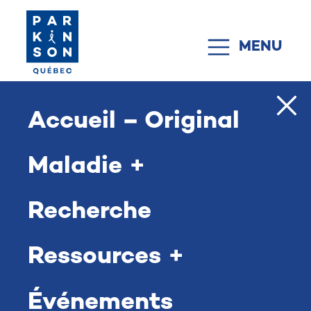
Passer au contenu
MENU
NAVIGATION PRINCIPALE
Accueil – Original
Maladie
Recherche
Ressources
Accueil
>
Services
>
En ligne
Événements