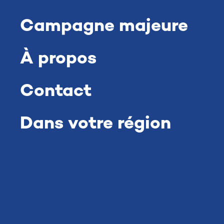
Campagne majeure
Pour consulter le contenu de cette section,
utilisez le menu du haut.
À propos
Contact
Dans votre région