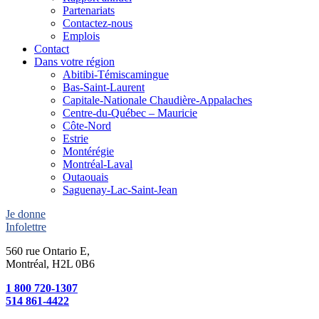
Partenariats
Contactez-nous
Emplois
Contact
Dans votre région
Abitibi-Témiscamingue
Bas-Saint-Laurent
Capitale-Nationale Chaudière-Appalaches
Centre-du-Québec – Mauricie
Côte-Nord
Estrie
Montérégie
Montréal-Laval
Outaouais
Saguenay-Lac-Saint-Jean
Je donne
Infolettre
560 rue Ontario E,
Montréal, H2L 0B6
1 800 720-1307
514 861-4422