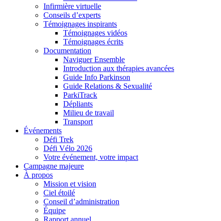
Infirmière virtuelle
Conseils d’experts
Témoignages inspirants
Témoignages vidéos
Témoignages écrits
Documentation
Naviguer Ensemble
Introduction aux thérapies avancées
Guide Info Parkinson
Guide Relations & Sexualité
ParkiTrack
Dépliants
Milieu de travail
Transport
Événements
Défi Trek
Défi Vélo 2026
Votre événement, votre impact
Campagne majeure
À propos
Mission et vision
Ciel étoilé
Conseil d’administration
Équipe
Rapport annuel