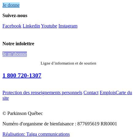
Je donne
Suivez-nous
Facebook
Linkedin
Youtube
Instagram
Notre infolettre
Je m’abonne
Ligne d’information et de soutien
1 800 720-1307
Protection des renseignements personnels
Contact
Emplois
Carte du
site
© Parkinson Québec
Numéro d'organisme de bienfaisance : 877695619 RR0001
Réalisation: Taïga communications