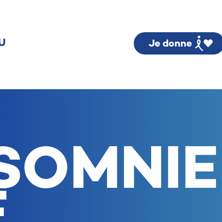
U
Je donne
RSOMNIE
E